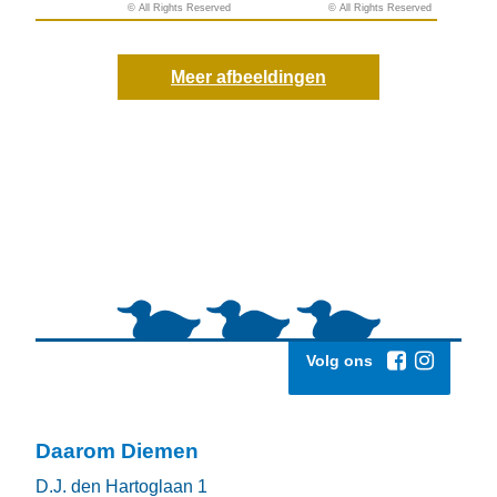
© All Rights Reserved
© All Rights Reserved
© All Rights Reserved
© All Rights Reserved
Meer afbeeldingen
Volg ons
Daarom Diemen
D.J. den Hartoglaan 1