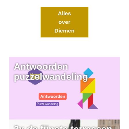
Alles
over
Diemen
Antwoorden
puzzelwandeling
3x de fijnste terrassen