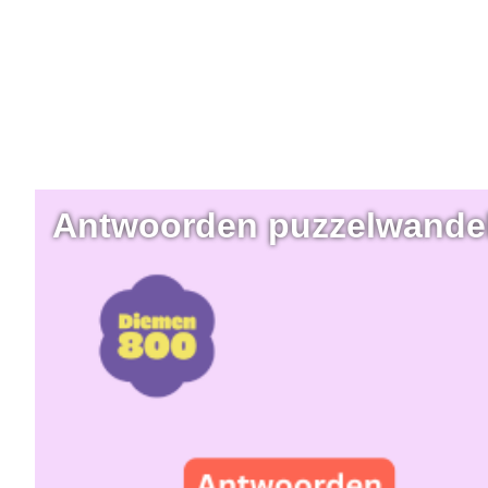
Antwoorden puzzelwande