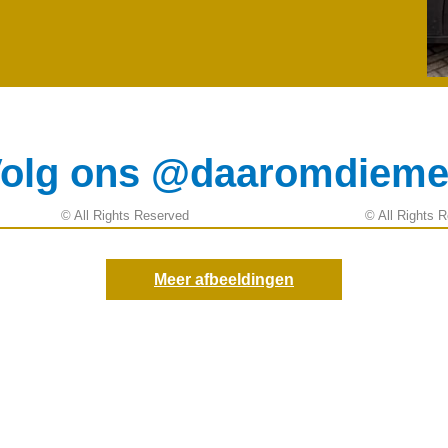
olg ons @daaromdiem
© All Rights Reserved
© All Rights 
Meer afbeeldingen