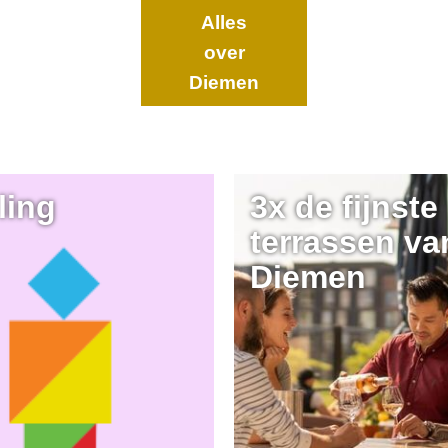
Alles
over
Diemen
ling
3x de fijnste
terrassen va
Diemen