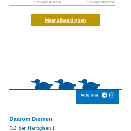
© All Rights Reserved
© All Rights Reserved
© All Rights Reserved
© All Rights Reserved
Meer afbeeldingen
Volg ons
Daarom Diemen
D.J. den Hartoglaan 1