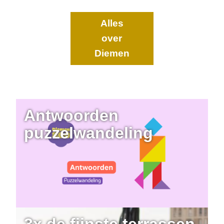
Alles
over
Diemen
Antwoorden
puzzelwandeling
3x de fijnste terrassen