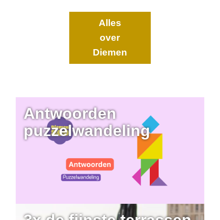
Alles
over
Diemen
Antwoorden
puzzelwandeling
3x de fijnste terrassen