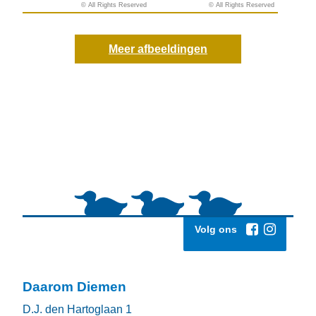
© All Rights Reserved
© All Rights Reserved
© All Rights Reserved
© All Rights Reserved
Meer afbeeldingen
Volg ons
Daarom Diemen
D.J. den Hartoglaan 1