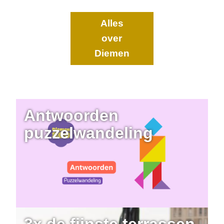
Alles
over
Diemen
Antwoorden
puzzelwandeling
3x de fijnste terrassen