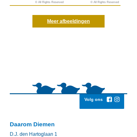
© All Rights Reserved
© All Rights Reserved
© All Rights Reserved
© All Rights Reserved
Meer afbeeldingen
Volg ons
Daarom Diemen
D.J. den Hartoglaan 1