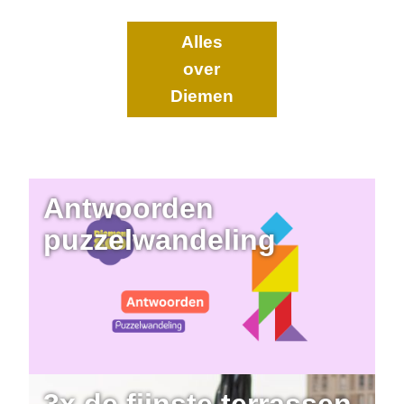
Alles
over
Diemen
Antwoorden
puzzelwandeling
3x de fijnste terrassen