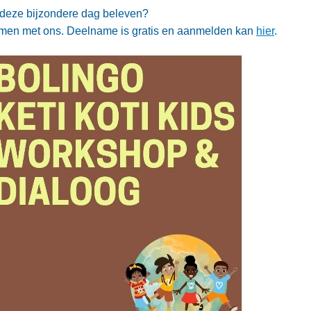
f deze bijzondere dag beleven?
samen met ons. Deelname is gratis en aanmelden kan
hier
.