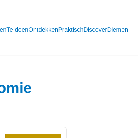
men
Te doen
Ontdekken
Praktisch
DiscoverDiemen
nomie