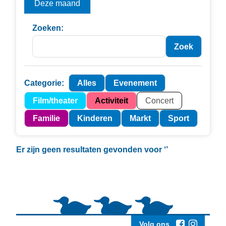
Deze maand
Zoeken:
Categorie:
Alles
Evenement
Film/theater
Activiteit
Concert
Familie
Kinderen
Markt
Sport
Er zijn geen resultaten gevonden voor
‘’
Volg ons