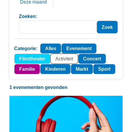
Deze maand
Zoeken:
Categorie:
Alles
Evenement
Film/theater
Activiteit
Concert
Familie
Kinderen
Markt
Sport
1 evenementen gevonden