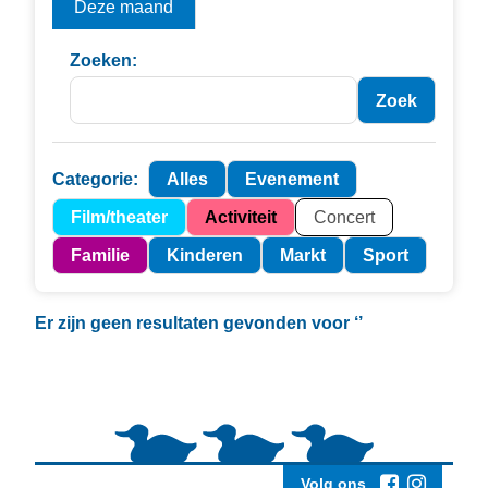
Deze maand
Zoeken:
Categorie:
Alles
Evenement
Film/theater
Activiteit
Concert
Familie
Kinderen
Markt
Sport
Er zijn geen resultaten gevonden voor
‘’
Volg ons