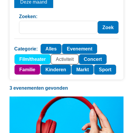
Deze maand
Zoeken:
Categorie:
Alles
Evenement
Film/theater
Activiteit
Concert
Familie
Kinderen
Markt
Sport
3 evenementen gevonden