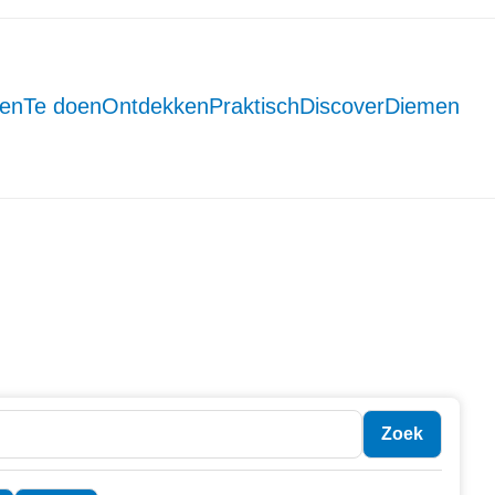
men
Te doen
Ontdekken
Praktisch
DiscoverDiemen