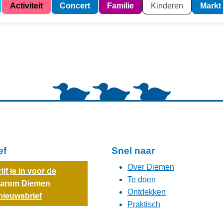
Activiteit
Concert
Familie
Kinderen
Markt
ef
Snel naar
Over Diemen
ijf je in voor de
Te doen
arom Diemen
Ontdekken
nieuwsbrief
Praktisch