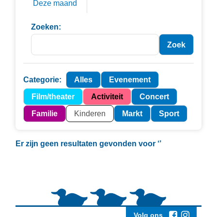
Deze maand
Zoeken:
Categorie:
Alles
Evenement
Film/theater
Activiteit
Concert
Familie
Kinderen
Markt
Sport
Er zijn geen resultaten gevonden voor
‘’
Volg ons