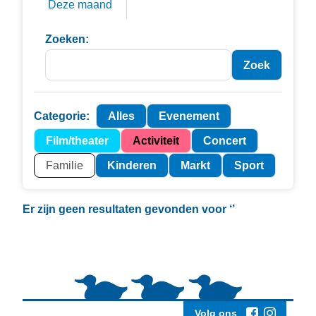
Deze maand
Zoeken:
Categorie:
Alles
Evenement
Film/theater
Activiteit
Concert
Familie
Kinderen
Markt
Sport
Er zijn geen resultaten gevonden voor
‘’
Volg ons