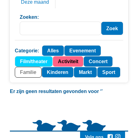
Deze maand
Zoeken:
Categorie:
Alles
Evenement
Film/theater
Activiteit
Concert
Familie
Kinderen
Markt
Sport
Er zijn geen resultaten gevonden voor
‘’
Volg ons