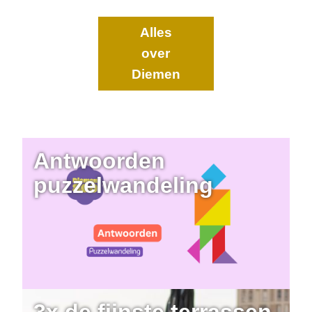
Alles
over
Diemen
Antwoorden
puzzelwandeling
3x de fijnste terrassen