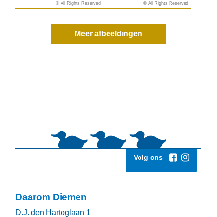
© All Rights Reserved
© All Rights Reserved
© All Rights Reserved
© All Rights Reserved
Meer afbeeldingen
Volg ons
Daarom Diemen
D.J. den Hartoglaan 1