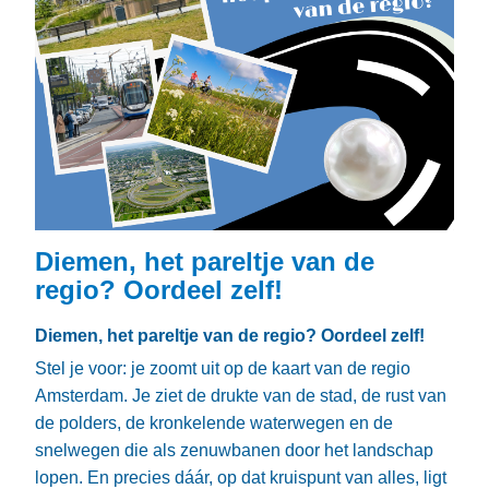
Diemen, het pareltje van de
regio? Oordeel zelf!
Diemen, het pareltje van de regio? Oordeel zelf!
Stel je voor: je zoomt uit op de kaart van de regio
Amsterdam. Je ziet de drukte van de stad, de rust van
de polders, de kronkelende waterwegen en de
snelwegen die als zenuwbanen door het landschap
lopen. En precies dáár, op dat kruispunt van alles, ligt