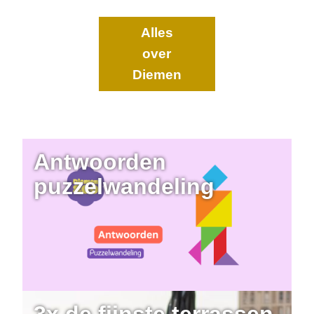
Alles
over
Diemen
Antwoorden
puzzelwandeling
3x de fijnste terrassen