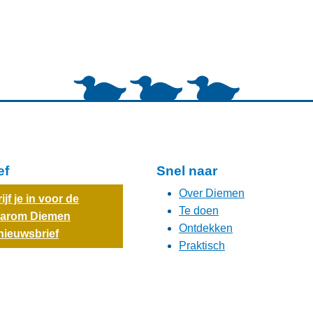
ef
Snel naar
Over Diemen
ijf je in voor de
Te doen
arom Diemen
Ontdekken
nieuwsbrief
Praktisch