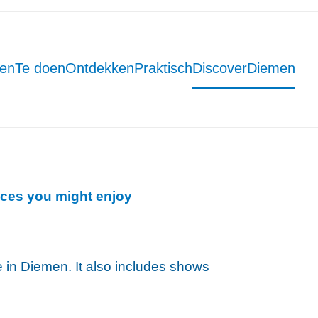
men
Te doen
Ontdekken
Praktisch
DiscoverDiemen
ces you might enjoy
ce in Diemen. It also includes shows