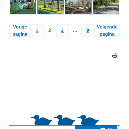
Vorige
Volgende
1
2
3
…
9
pagina
pagina