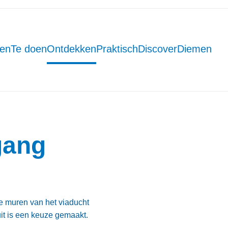
men
Te doen
Ontdekken
Praktisch
DiscoverDiemen
gang
 muren van het viaducht
t is een keuze gemaakt.