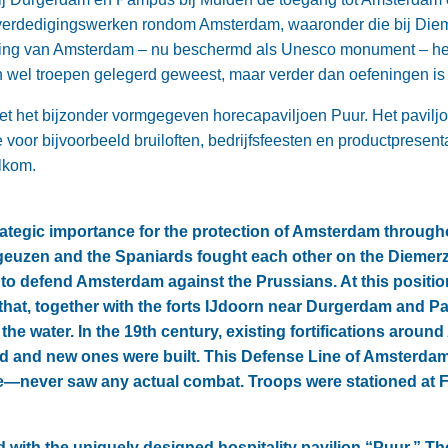
erdedigingswerken rondom Amsterdam, waaronder die bij Die
ing van Amsterdam – nu beschermd als Unesco monument – hee
n wel troepen gelegerd geweest, maar verder dan oefeningen is
t met het bijzonder vormgegeven horecapaviljoen Puur. Het paviljo
voor bijvoorbeeld bruiloften, bedrijfsfeesten en productpresent
lkom.
rategic importance for the protection of Amsterdam througho
geuzen and the Spaniards fought each other on the Diemerzee
 to defend Amsterdam against the Prussians. At this positi
that, together with the forts IJdoorn near Durgerdam and 
the water. In the 19th century, existing fortifications arou
d and new ones were built. This Defense Line of Amsterd
never saw any actual combat. Troops were stationed at Fo
d with the uniquely designed hospitality pavilion “Puur.” Th