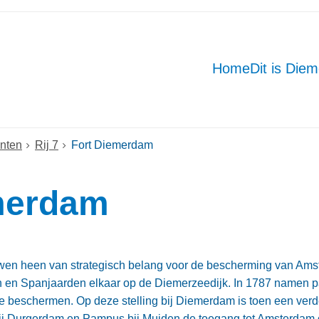
Home
Dit is Die
nten
Rij 7
Fort Diemerdam
merdam
en heen van strategisch belang voor de bescherming van Amste
en Spanjaarden elkaar op de Diemerzeedijk. In 1787 namen pat
 beschermen. Op deze stelling bij Diemerdam is toen een verd
ij Durgerdam en Pampus bij Muiden de toegang tot Amsterdam ov