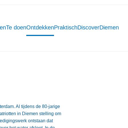
men
Te doen
Ontdekken
Praktisch
DiscoverDiemen
rdam. Al tijdens de 80-jarige
riotten in Diemen stelling om
edigingswerk ontstaan dat
er het water afsloot. In de