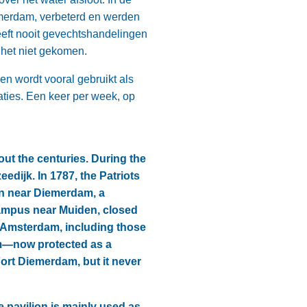
merdam, verbeterd en werden
ft nooit gevechtshandelingen
 het niet gekomen.
en wordt vooral gebruikt als
aties. Een keer per week, op
ut the centuries. During the
dijk. In 1787, the Patriots
on near Diemerdam, a
Pampus near Muiden, closed
nd Amsterdam, including those
am—now protected as a
rt Diemerdam, but it never
e pavilion is mainly used as