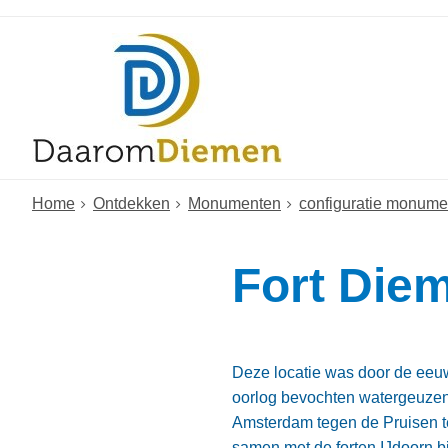
Home
Ontdekken
Monumenten
configuratie monume
Fort Die
Deze locatie was door de eeuw
oorlog bevochten watergeuzen 
Amsterdam tegen de Pruisen te
samen met de forten IJdoorn b