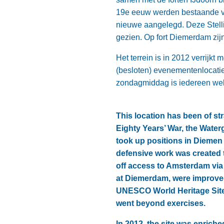
19e eeuw werden bestaande v
nieuwe aangelegd. Deze Stell
gezien. Op fort Diemerdam zij
Het terrein is in 2012 verrijk
(besloten) evenementenlocatie 
zondagmiddag is iedereen we
This location has been of st
Eighty Years’ War, the Water
took up positions in Diemen
defensive work was created 
off access to Amsterdam via 
at Diemerdam, were improve
UNESCO World Heritage Site—
went beyond exercises.
In 2012, the site was enriche