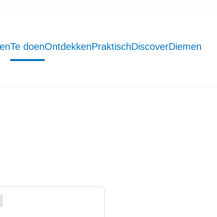
men
Te doen
Ontdekken
Praktisch
DiscoverDiemen