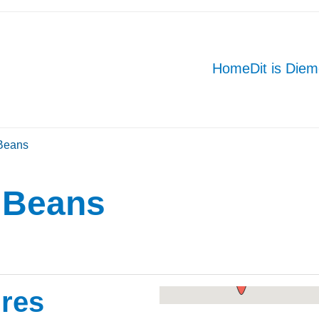
Home
Dit is Die
Beans
 Beans
res