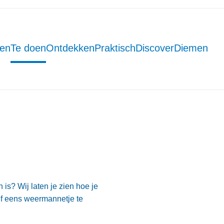
men
Te doen
Ontdekken
Praktisch
DiscoverDiemen
 is? Wij laten je zien hoe je
lf eens weermannetje te