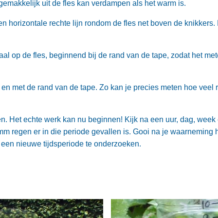
 gemakkelijk uit de fles kan verdampen als het warm is.
n horizontale rechte lijn rondom de fles net boven de knikkers. 
caal op de fles, beginnend bij de rand van de tape, zodat het me
ot en met de rand van de tape. Zo kan je precies meten hoe veel re
en. Het echte werk kan nu beginnen! Kijk na een uur, dag, week
mm regen er in die periode gevallen is. Gooi na je waarneming 
m een nieuwe tijdsperiode te onderzoeken.