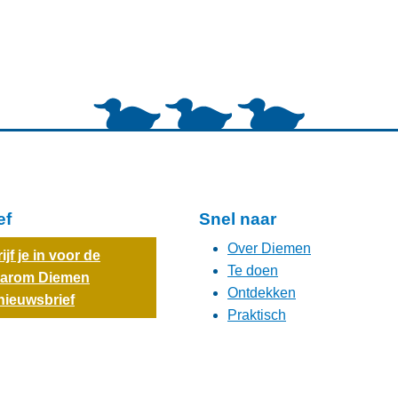
ef
Snel naar
Over Diemen
ijf je in voor de
Te doen
arom Diemen
Ontdekken
nieuwsbrief
Praktisch