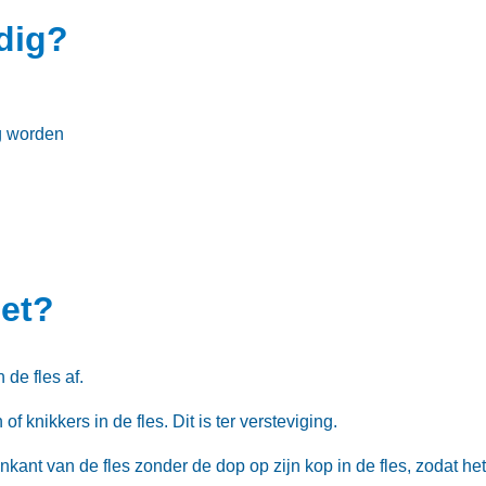
odig?
ag worden
het?
 de fles af.
f knikkers in de fles. Dit is ter versteviging.
kant van de fles zonder de dop op zijn kop in de fles, zodat het