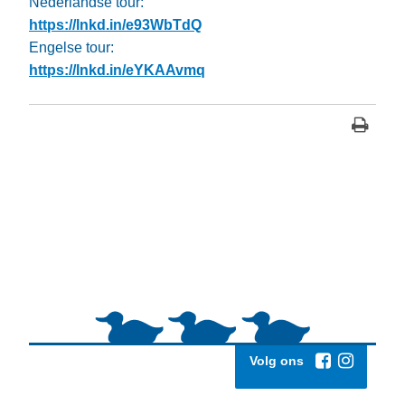
Nederlandse tour:
https://lnkd.in/e93WbTdQ
Engelse tour:
https://lnkd.in/eYKAAvmq
Volg ons