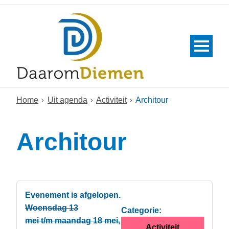
Home
Uit agenda
Activiteit
Architour
Architour
Evenement is afgelopen.
Woensdag 13
Categorie:
mei t/m maandag 18 mei,
Activiteit