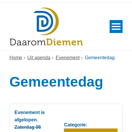
Home
Uit agenda
Evenement
Gemeentedag
Gemeentedag
Evenement is
afgelopen.
Categorie:
Zaterdag 06