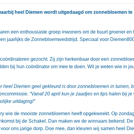
d waarbij heel Diemen wordt uitgedaagd om zonnebloemen t
 jaren een enthousiaste groep inwoners om de buurt groener en f
ren jaarlijks de Zonnebloemwedstrijd. Speciaal voor Diemen80
n coördinatoren gezocht. Zij zijn herkenbaar door een zonneblo
n bij hun coördinator om mee te doen. Wil je weten wie in jou
er heel Diemen geel gekleurd is door zonnebloemen in tuinen, b
oencommissie.
“Vanaf 20 april kun je zaadjes en tips halen bij je
lijke uitdaging!”
ury wie de mooiste zonnebloemen heeft opgekweekt. Op zondag
jeenkomst bij de Schakel. Dan maken we de winnaars bekend. D
voor ons jarige dorp. Doe mee, dan kleuren wij samen heel Di