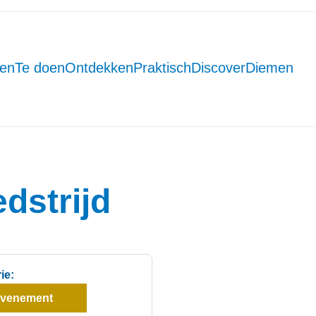
men
Te doen
Ontdekken
Praktisch
DiscoverDiemen
dstrijd
ie:
venement