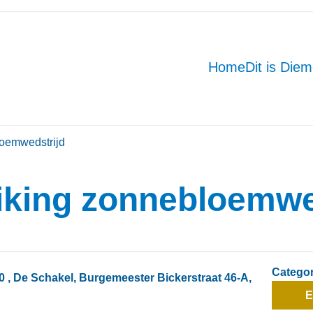
Home
Dit is Die
loemwedstrijd
eiking zonnebloemwe
Categor
0
, De Schakel, Burgemeester Bickerstraat 46-A,
E