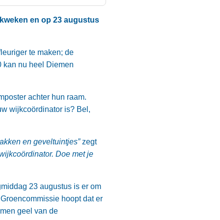
e kweken en op 23 augustus
leuriger te maken; de
0 kan nu heel Diemen
emposter achter hun raam.
w wijkcoördinator is? Bel,
akken en geveltuintjes”
zegt
 wijkcoördinator. Doe met je
middag 23 augustus is er om
e Groencommissie hoopt dat er
emen geel van de