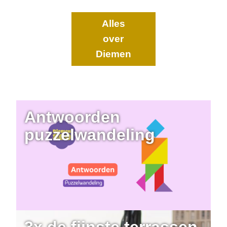
Alles
over
Diemen
Antwoorden
puzzelwandeling
3x de fijnste terrassen