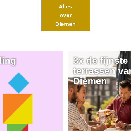
Alles
over
Diemen
ling
3x de fijnste
terrassen va
Diemen