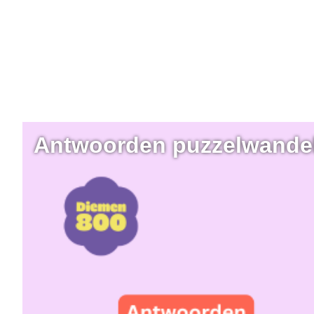
Antwoorden puzzelwande