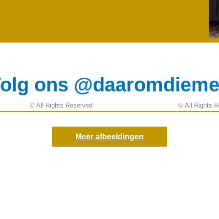
olg ons @daaromdiem
© All Rights Reserved
© All Rights 
Meer afbeeldingen