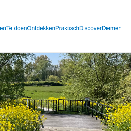
men
Te doen
Ontdekken
Praktisch
DiscoverDiemen