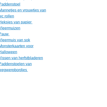
Paddenstoel
Mannetjes en vrouwtjes van
wc rollen
Heksjes van papier
Vleermuizen
Pauw
Vleermuis van sok
Monsterkaarten voor
Halloween
Vissen van herfstbladeren
Paddenstoelen van
wegwerpbordjes