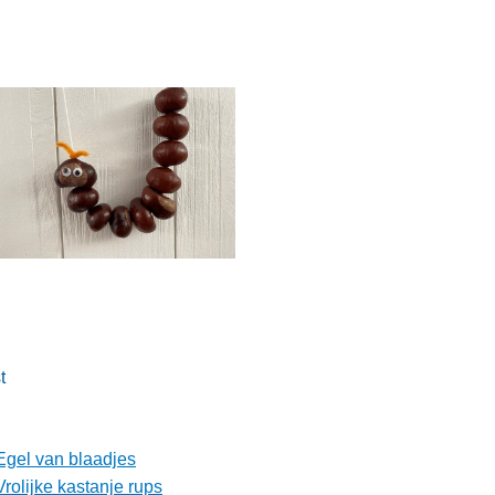
t
Egel van blaadjes
Vrolijke kastanje rups