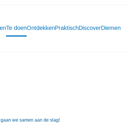
men
Te doen
Ontdekken
Praktisch
DiscoverDiemen
n gaan we samen aan de slag!