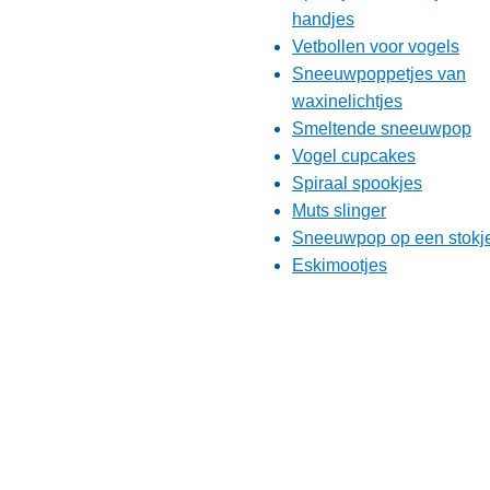
handjes
Vetbollen voor vogels
Sneeuwpoppetjes van
waxinelichtjes
Smeltende sneeuwpop
Vogel cupcakes
Spiraal spookjes
Muts slinger
Sneeuwpop op een stokj
Eskimootjes