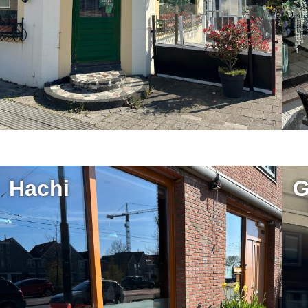
Hachi
G