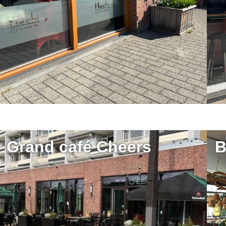
Grand café Cheers
B