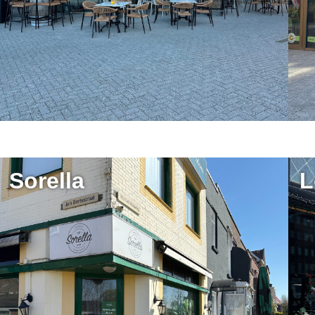
Sorella
L