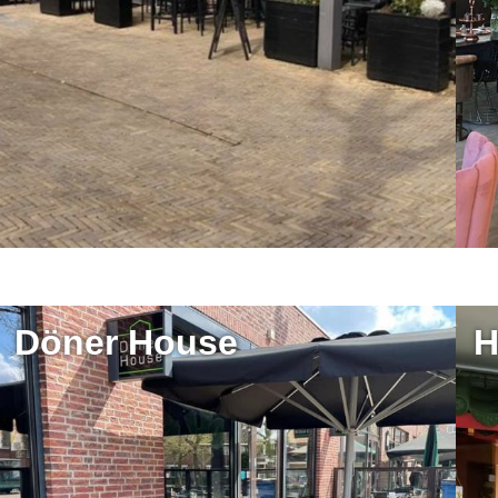
Döner House
H