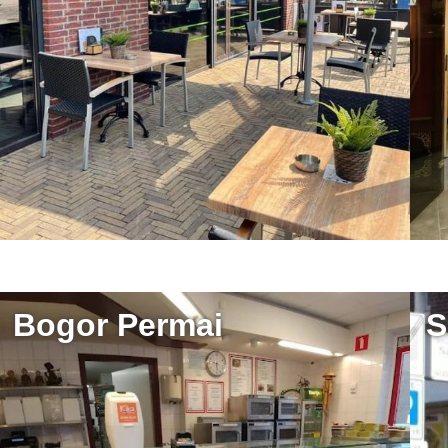
Bogor Permai
S