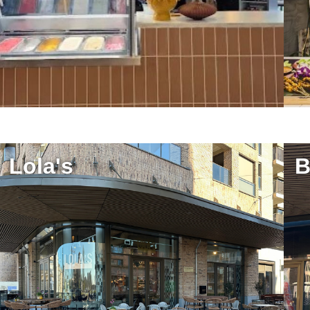
Lola's
B