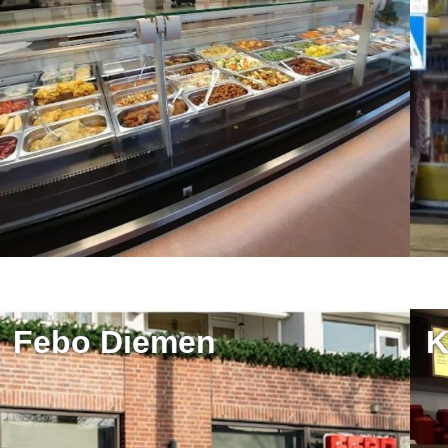
Febo Diemen
K