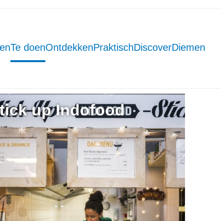
men
Te doen
Ontdekken
Praktisch
DiscoverDiemen
tick up Indofood